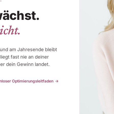
.
wächst.
cht.
 und am Jahresende bleibt
iegt fast nie an deiner
 der dein Gewinn landet.
nloser Optimierungsleitfaden