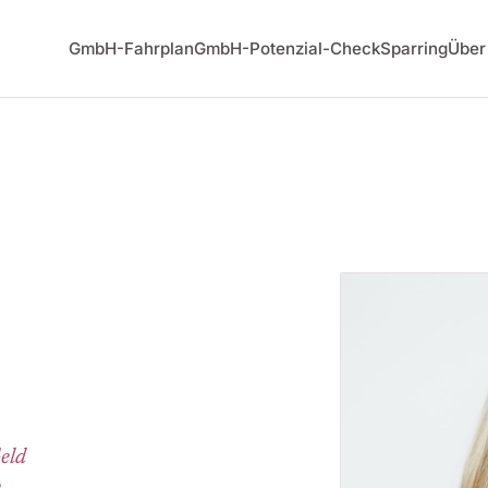
GmbH-Fahrplan
GmbH-Potenzial-Check
Sparring
Über
eld